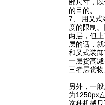
部尺寸，以
的目的。
7、 用叉
度的限制。
两层，但上
层的话，就
和叉式装卸
一层货高减
三者层货物
另外，一般
为1250
这种机械只