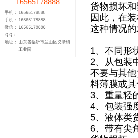
16565178888
货物损坏和
手机：
16565178888
因此，在装
手机：
16565178888
这种情况的
微信：
16565178888
ＱＱ：
地址：
山东省临沂市兰山区义堂镇
1、不同形
工业园
2、从包装
不要与其他
料薄膜或其
3、重量轻
4、包装强
5、液体类
6、带有尖