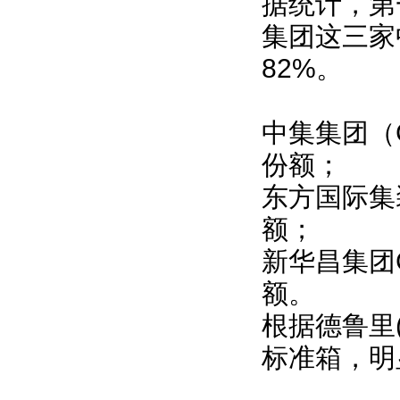
据统计，第
集团这三家
82%。
中集集团（
份额；
东方国际集
额；
新华昌集团C
额。
根据德鲁里(
标准箱，明