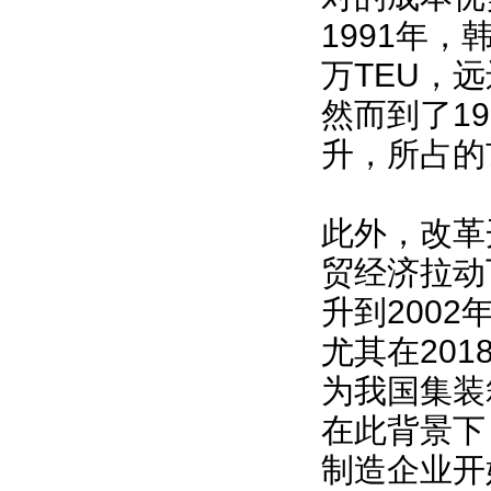
1991年
万TEU，
然而到了1
升，所占的市
此外，改革
贸经济拉动
升到2002年
尤其在20
为我国集装
在此背景下
制造企业开