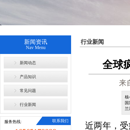
新闻资讯
行业新闻
Nav Menu
全球
新闻动态
产品知识
来
常见问题
核
国
行业新闻
兰
联系我们
服务热线:
近两年，受