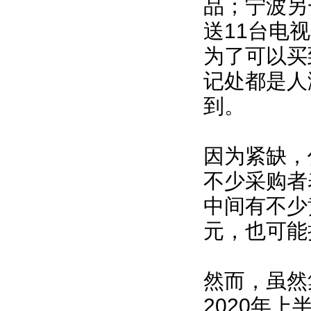
品；宁波另
送11台电
为了可以买
记处都是人
到。
因为紧缺，
不少采购者
中间有不少
元，也可能
然而，虽然
2020年